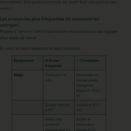
mouvement. Une posture correcte est avant tout une posture qui
varie !
Les erreurs les plus fréquentes (et comment les
corriger)
Plusieurs “erreurs” sont fréquemment rencontrées lors du réglage
d’un poste de travail.
En voici les plus fréquentes et leurs solutions :
Équipement
❌
Erreur
✅
Correction
fréquente
Siège
Pieds dans le
Demander un
vide
repose-pieds
(obligation
légale R. 4542-
9)
Dossier vertical
Incliner à 100-
à 90°
110°
Assise trop
Régler la
profonde
profondeur
comprimant les
(laisser 5 cm