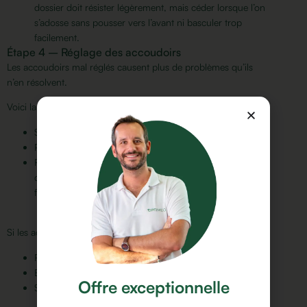
dossier doit résister légèrement, mais céder lorsque l’on
s’adosse sans pousser vers l’avant ni basculer trop
facilement.
Étape 4 – Réglage des accoudoirs
Les accoudoirs mal réglés causent plus de problèmes qu’ils
n’en résolvent.
Voici la méthode recommandée :
S’asseoir droit, bras le long du corps
Plier les bras à 90° (coudes le long du tronc)
Régler les accoudoirs pour qu’ils effleurent à peine le
dessous des coudes. Les coudes ne doivent pas reposer
fermement dessus en continu.
Si les accoudoirs obligent à :
Remonter les coudes (épaules tendues)
Écarter les bras du tronc
Offre exceptionnelle
S’éloigner du bureau