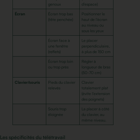
genoux
d’espace)
Écran
Écran trop bas
Positionner le
(tête penchée)
haut de l’écran
au niveau ou
sous les yeux
Écran face à
Le placer
une fenêtre
perpendiculaire,
(reflets)
à plus de 150 cm
Écran trop loin
Régler à
ou trop près
longueur de bras
(50-70 cm)
Clavier/souris
Pieds du clavier
Clavier
relevés
totalement plat
(évite l’extension
des poignets)
Souris trop
La placer à côté
éloignée
du clavier, au
même niveau.
Les spécificités du télétravail