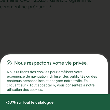
comment se préparer ?
Nous respectons votre vie privée.
Nous utilisons des cookies pour améliorer votre
expérience de navigation, diffuser des publicités ou des
contenus personnalisés et analyser notre trafic. En
cliquant sur « Tout accepter », vous consentez à notre
utilisation des cookies.
| Ergonomie, Écologie & Économie
ACCEPTER TOUT
TOUT REJETER
-30% sur tout le catalogue