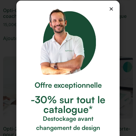
Opti-Coach : Le module e-
Opti-1 : Le porte-
coaching
document ergonomique
15,00
€
26,80
€
Ajouter au panier
Ajouter au panier
Offre exceptionnelle
-30% sur tout le
catalogue*
Destockage avant
changement de design
Opti-2 : le rehausseur
Opti-1 Premium : le porte-
pour ordinateur portable
document réglable