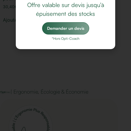
Offre valable sur devis jusqu’à
30,40
€
29,40
€
épuisement des stocks
Ajouter au panier
Ajouter au panier
Demander un devis
*Hors Opti-Coach
| Ergonomie, Écologie & Économie