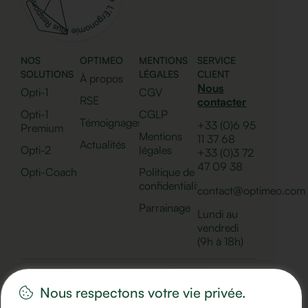
NOS
OPTIMEO
MENTIONS
SERVICE
SOLUTIONS
LÉGALES
CLIENT
À propos
Nous
Opti-1
CGV
RSE
contacter
Opti-1
CGLP
Témoignages
+33 (0)6 95
Premium
Mentions
11 37 68
Actualités
Opti-2
légales
+33 (0)
3 72
47 09 38
Opti-Coach
Politique de
confidentialité
contact@optimeo.com
Parrainage
Lundi au
vendredi
(9h à 18h)
Nous respectons votre vie privée.
© 2025 Optimeo