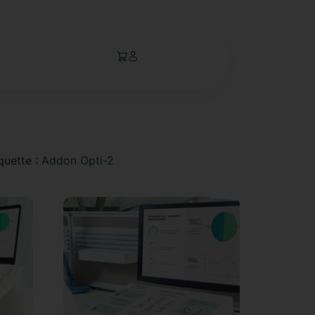
 – Effet bois
quette :
Addon Opti-2