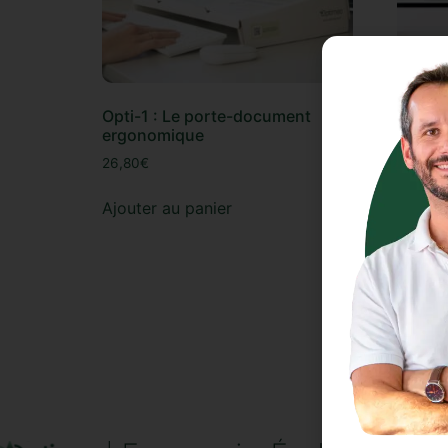
Opti-1 : Le porte-document
Opti-C
ergonomique
coach
26,80
€
15,00
€
Ajouter au panier
Ajoute