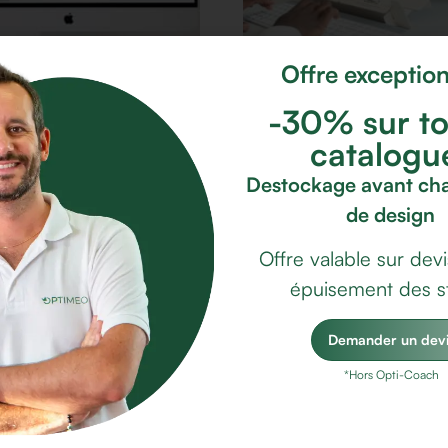
Offre exception
-30% sur to
oach : Le module e-
Opti-2 : le rehausseur pou
ing
ordinateur portable
catalogu
30,40
€
Destockage avant c
r au panier
Ajouter au panier
de design
Offre valable sur devi
épuisement des s
Demander un devi
*Hors Opti-Coach