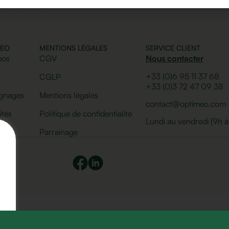
conomie
MEO
MENTIONS LÉGALES
SERVICE CLIENT
pos
CGV
Nous contacter
+33 (0)6 95 11 37 68
CGLP
+33 (0)
3 72 47 09 38
gnages
Mentions légales
contact@optimeo.com
ités
Politique de confidentialité
Lundi au vendredi (9h à
Parrainage