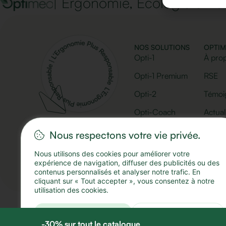
| Ergonomie, Écologie & É
NOS SOLUTIONS
OPTI
Opti-1
À pro
Opti-1 Premium
RSE
Opti-2
Témoi
Opti-Coach
Actual
Nous respectons votre vie privée.
Nous utilisons des cookies pour améliorer votre
© 2025 Optimeo
expérience de navigation, diffuser des publicités ou des
contenus personnalisés et analyser notre trafic. En
cliquant sur « Tout accepter », vous consentez à notre
utilisation des cookies.
ACCEPTER TOUT
TOUT REJETER
-30% sur tout le catalogue