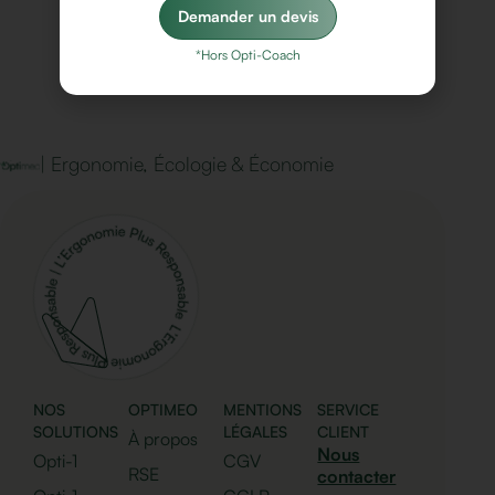
Demander un devis
*Hors Opti-Coach
| Ergonomie, Écologie & Économie
NOS
OPTIMEO
MENTIONS
SERVICE
SOLUTIONS
LÉGALES
CLIENT
À propos
Nous
Opti-1
CGV
RSE
contacter