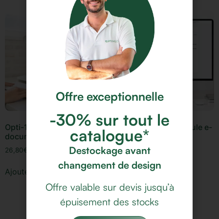
Offre exceptionnelle
-30% sur tout le
Opti-1 : Le porte-
Opti-Coach : Le module e-
catalogue*
document ergonomique
coaching
Destockage avant
26,80
€
15,00
€
changement de design
Ajouter au panier
Ajouter au panier
Offre valable sur devis jusqu’à
épuisement des stocks