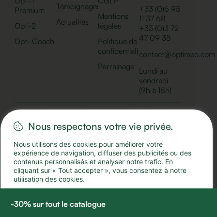
Opti-1
CGLP
Témoignages
+33 (0)6 95
Premium
Mentions
11 37 68
Actualités
Opti-2
légales
+33 (0)
3 72
47 09 38
Opti-Coach
Politique de
confidentialité
contact@optimeo.com
Parrainage
Lundi au
vendredi
(9h à 18h)
Nous respectons votre vie privée.
© 2025 Optimeo
Nous utilisons des cookies pour améliorer votre
expérience de navigation, diffuser des publicités ou des
contenus personnalisés et analyser notre trafic. En
cliquant sur « Tout accepter », vous consentez à notre
utilisation des cookies.
ACCEPTER TOUT
TOUT REJETER
-30% sur tout le catalogue