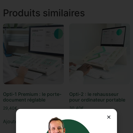
Produits similaires
Opti-1 Premium : le porte-
Opti-2 : le rehausseur
document réglable
pour ordinateur portable
29,40
€
30,40
€
Ajouter au panier
Ajouter au panier