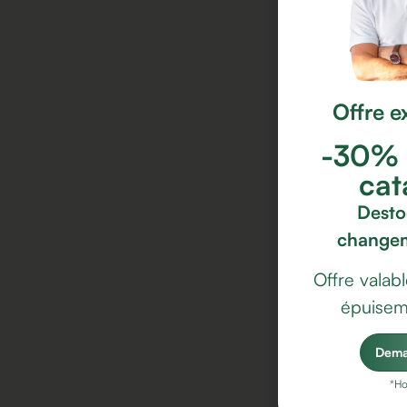
Offre e
-30% s
cat
Desto
changem
Offre valabl
épuisem
Dema
*Ho