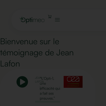
Bienvenue sur le
témoignage de Jean
Lafon
JEAN
“L’Opti-1,
LAFON
une
|
efficacité qui
a fait ses
preuves.”