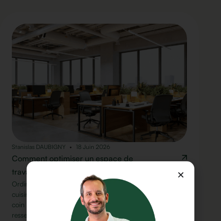
Stanislas DAUBIGNY
18 Juin 2026
Comment optimiser un espace de
travail hybride ?
Ordinateur portable posé sur un dictionnaire, chaise de
cuisine en guise de fauteuil de bureau, dos courbé sur un
coin de table dans le train : c'est souvent à cela que
ressemble, en pratique, le "travail hybride". Pour autant,