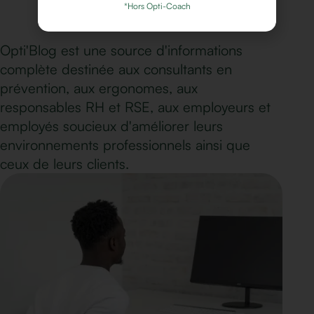
*Hors Opti-Coach
Opti'Blog est une source d'informations
complète destinée aux consultants en
prévention, aux ergonomes, aux
responsables RH et RSE, aux employeurs et
employés soucieux d'améliorer leurs
environnements professionnels ainsi que
ceux de leurs clients.